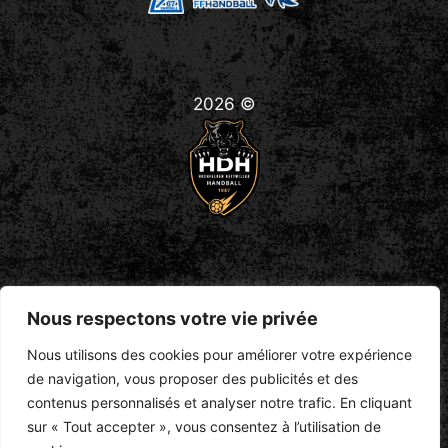
2026 ©
H.D.H
Nous respectons votre vie privée
Hochfelden Dettwiller Handball
33 Rue des Quatre Vents
Nous utilisons des cookies pour améliorer votre expérience
67270 Hochfelden
de navigation, vous proposer des publicités et des
handball-hdh@hotmail.fr
contenus personnalisés et analyser notre trafic. En cliquant
sur « Tout accepter », vous consentez à l’utilisation de