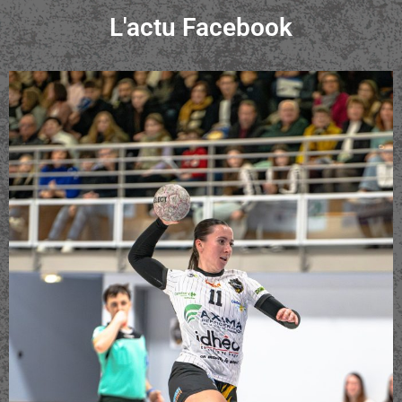
Drulang. Un constat partagé par Germain Pfister, responsable de
l’école de hand, et par Franck Schalber, en charge de la formation
L'actu Facebook
des jeunes. « Ils récompensent l’engagement de l’ensemble du
club, l’investissement des éducateurs, entraîneurs et parents,
ainsi que le travail sérieux de tous les joueurs, véritables acteurs
de ces succès. » Le titre de champion en Excellence régionale
Cette dynamique positive, observable à tous les niveaux,
confirme le HDH comme une valeur sûre du handball régional. Le
club peut s’appuyer sur un palmarès 2025 particulièrement
éloquent avec un titre de champion en Excellence régionale,
assorti d’une accession en Prénationale, trois montées pour les
équipes seniors, un double titre de champions d’Alsace pour les
moins de 11 ans filles et garçons, ainsi qu’un titre de champion
d’Alsace pour les moins de 15 ans garçons, également finalistes de
la Coupe du Crédit Mutuel. Autant de bases solides qui permettent
au Hochfelden-Dettwiller Handball d’envisager l’avenir avec
ambition et sérénité. Samedi 24 mai 2025, les joueurs de l’équipe 1
du HDH laissent éclater leur joie. Ils sont champions en Excellence
régionale. Photo Roger Hufschmitt L’article des DNA
https://c.dna.fr/sport/2025/12/30/formation-resultats-et-
ambition-le-hdh-a-brille